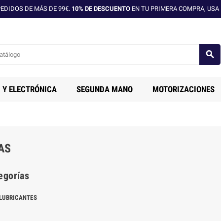
EDIDOS DE MÁS DE 99€.
10% DE DESCUENTO
EN TU PRIMERA COMPRA, USA 
search
 Y ELECTRÓNICA
SEGUNDA MANO
MOTORIZACIONES
AS
egorías
LUBRICANTES