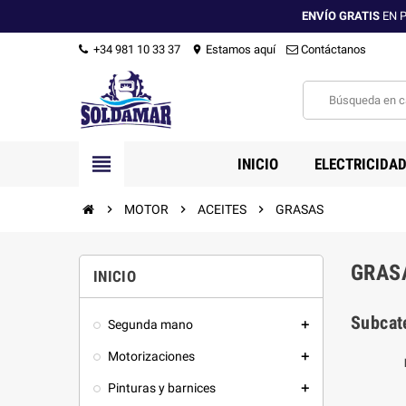
ENVÍO GRATIS
EN P
+34 981 10 33 37
Estamos aquí
Contáctanos
location_on
view_headline
INICIO
ELECTRICIDAD
chevron_right
MOTOR
chevron_right
ACEITES
chevron_right
GRASAS
GRAS
INICIO
Subcat
Segunda mano
add
Motorizaciones
add
Pinturas y barnices
add