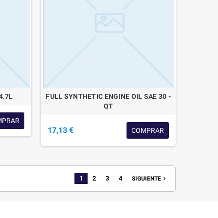
4.7L
FULL SYNTHETIC ENGINE OIL SAE 30 -
QT
MPRAR
17,13 €
COMPRAR
1
2
3
4
navigate_next
SIGUIENTE