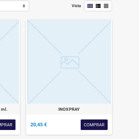
view_comfy
view_list
view_headline
Vista
 ml.
INOXPRAY
20,45 €
MPRAR
COMPRAR