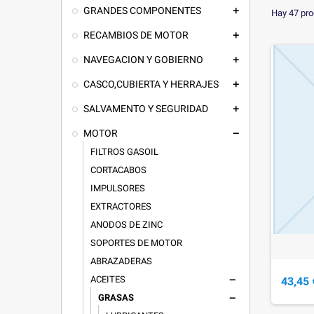
GRANDES COMPONENTES
add
Hay 47 pro
RECAMBIOS DE MOTOR
add
NAVEGACION Y GOBIERNO
add
CASCO,CUBIERTA Y HERRAJES
add
SALVAMENTO Y SEGURIDAD
add
MOTOR
remove
FILTROS GASOIL
CORTACABOS
IMPULSORES
EXTRACTORES
ANODOS DE ZINC
SOPORTES DE MOTOR
ABRAZADERAS
ACEITES
43,45 
remove
GRASAS
remove